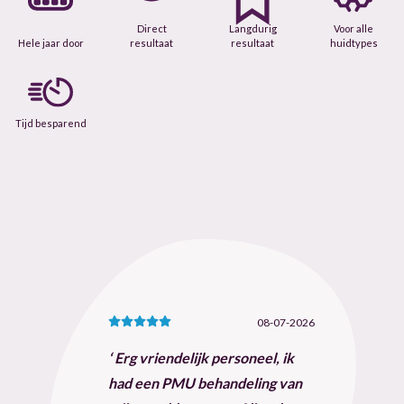
Direct
Langdurig
Voor alle
Hele jaar door
resultaat
resultaat
huidtypes
Tijd besparend
08-07-2026
Erg vriendelijk personeel, ik
had een PMU behandeling van