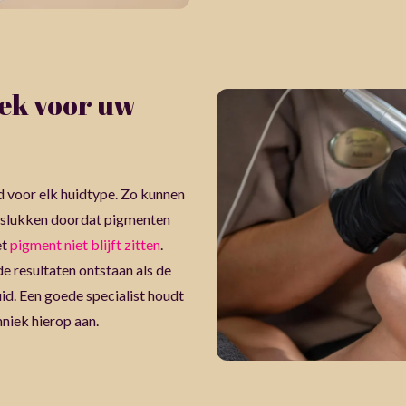
iek voor uw
 voor elk huidtype. Zo kunnen
islukken doordat pigmenten
et
pigment niet blijft zitten
.
e resultaten ontstaan als de
id. Een goede specialist houdt
niek hierop aan.