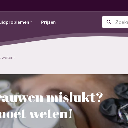
uidproblemen
Prijzen
t weten!
auwen mislukt?
 moet weten!