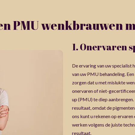
n PMU wenkbrauwen m
1. Onervaren s
De ervaring van uw specialist h
van uw PMU behandeling. Een 
zorgen dat u met mislukte wen
onervaren of niet-gecertifice
up (PMU) te diep aanbrengen. D
resultaat, omdat de pigmenten t
ons kunt u rekenen op ervaren 
werken volgens de juiste techn
resultaat.