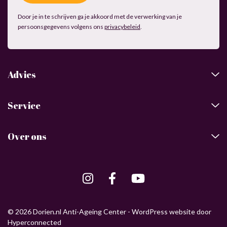
Door je in te schrijven ga je akkoord met de verwerking van je
persoonsgegevens volgens ons
privacybeleid
.
Advies
Service
Over ons
© 2026 Dorien.nl Anti-Ageing Center -
WordPress website
door
Hyperconnected