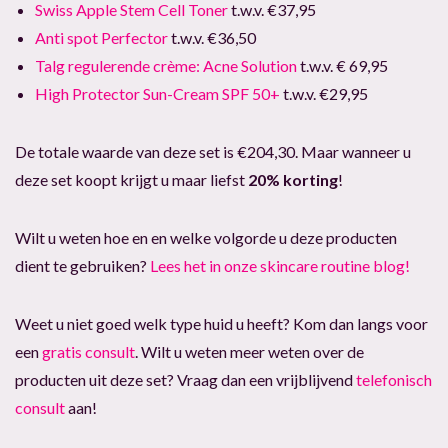
Swiss Apple Stem Cell Toner
t.w.v. €37,95
Anti spot Perfector
t.w.v. €36,50
Talg regulerende crème: Acne Solution
t.w.v. € 69,95
High Protector Sun-Cream SPF 50+
t.w.v. €29,95
De totale waarde van deze set is €204,30. Maar wanneer u
deze set koopt krijgt u maar liefst
20% korting
!
Wilt u weten hoe en en welke volgorde u deze producten
dient te gebruiken?
Lees het in onze skincare routine blog!
Weet u niet goed welk type huid u heeft? Kom dan langs voor
een
gratis consult
. Wilt u weten meer weten over de
producten uit deze set? Vraag dan een vrijblijvend
telefonisch
consult
aan!