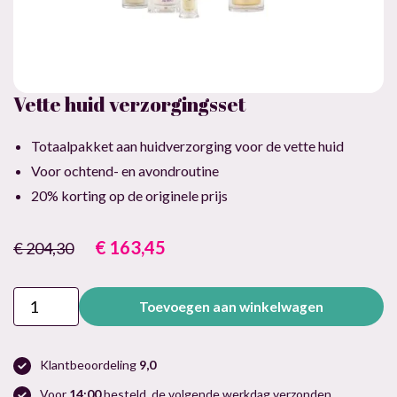
Vette huid verzorgingsset
Totaalpakket aan huidverzorging voor de vette huid
Voor ochtend- en avondroutine
20% korting op de originele prijs
Oorspronkelijke
Huidige
€
163,45
€
204,30
prijs
prijs
was:
is:
Vette
Toevoegen aan winkelwagen
€ 204,30.
€ 163,45.
huid
verzorgingsset
aantal
Klantbeoordeling
9,0
Voor
14:00
besteld, de volgende werkdag verzonden.