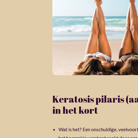
Keratosis pilaris (
in het kort
Wat is het? Een onschuldige, veelvoo
het haarzakje verstopt raakt door een