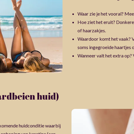
Waar zie je het vooral? Me
Hoe ziet het eruit? Donkere 
of haarzakjes.
Waardoor komt het vaak? V
soms ingegroeide haartjes of
Wanneer valt het extra op? V
aardbeien huid)
rkomende huidconditie waarbij
 ophoping van keratine (een