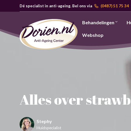
Dé specialist in anti-ageing. Bel ons via
(0487) 51 75 34
Behandelingen
H
Webshop
Blog
Alles over strawberry legs
Alles over strawb
Stephy
Huidspecialist