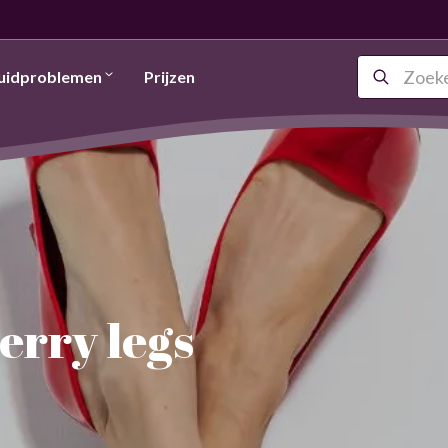
uidproblemen
Prijzen
erry legs