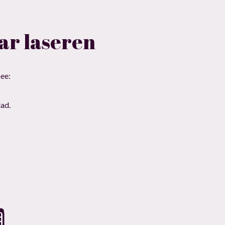
ar laseren
mee:
lad.