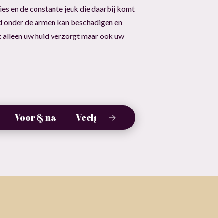
ies en de constante jeuk die daarbij komt
id onder de armen kan beschadigen en
t alleen uw huid verzorgt maar ook uw
Voor & na
Veelgestelde vragen
Gratis c