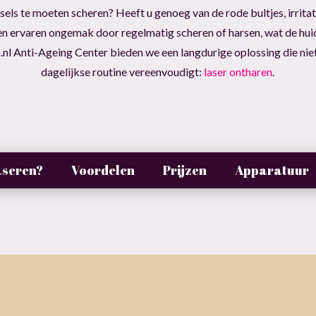
els te moeten scheren? Heeft u genoeg van de rode bultjes, irritat
nsen ervaren ongemak door regelmatig scheren of harsen, wat de hu
nl Anti-Ageing Center bieden we een langdurige oplossing die nie
dagelijkse routine vereenvoudigt:
laser ontharen
.
aseren?
Voordelen
Prijzen
Apparatuur